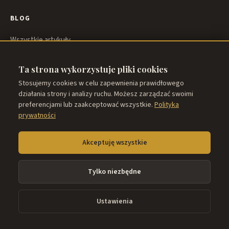
BLOG
Wszystkie artykuły
KSIĄŻKA
Ta strona wykorzystuje pliki cookies
Stosujemy cookies w celu zapewnienia prawidłowego
O „Lwach Negocjacji”
działania strony i analizy ruchu. Możesz zarządzać swoimi
preferencjami lub zaakceptować wszystkie.
Polityka
Kup książkę
prywatności
KONTAKT
Akceptuję wszystkie
Napisz do nas
Tylko niezbędne
Ustawienia
© 2026 lwy.negocjacji.pl
Polityka prywatności
Regulamin