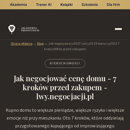
Akademia
Trener AI
Książki
Szkolenia
Dla firm
·
·
·
·
Strona główna
→
Blog
→
Jak negocjowa\u0107 cen\u0119 domu \u2013 7
krok\u00f3w przed zakupem
NIERUCHOMOŚCI
Jak negocjować cenę domu - 7
kroków przed zakupem -
lwy.negocjacji.pl
Kupno domu to większe pieniądze, większe ryzyko i większe
emocje niż przy mieszkaniu. Oto 7 kroków, które oddzielają
przygotowanego kupującego od improwizującego.