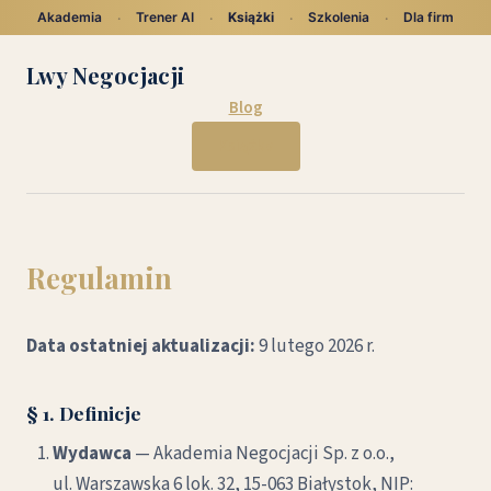
Akademia
Trener AI
Książki
Szkolenia
Dla firm
·
·
·
·
Lwy Negocjacji
Blog
Książka
Regulamin
Data ostatniej aktualizacji:
9 lutego 2026 r.
§ 1. Definicje
Wydawca
— Akademia Negocjacji Sp. z o.o.,
ul. Warszawska 6 lok. 32, 15-063 Białystok, NIP: