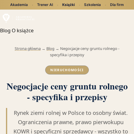
Akademia
Trener AI
Książki
Szkolenia
Dla firm
·
·
·
·
Blog
O książce
Strona główna
→
Blog
→
Negocjacje ceny gruntu rolnego -
specyfika i przepisy
NIERUCHOMOŚCI
Negocjacje ceny gruntu rolnego
- specyfika i przepisy
Rynek ziemi rolnej w Polsce to osobny świat.
Ograniczenia prawne, prawo pierwokupu
KOWR i specyficzni sprzedawcy - wszystko to